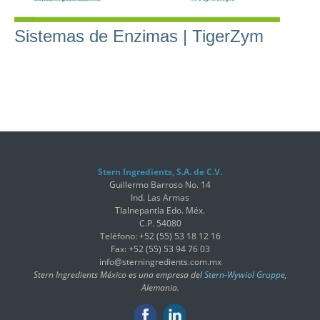
Sistemas de Enzimas | TigerZym
Stern Ingredients, S.A. de C.V.
Guillermo Barroso No. 14
Ind. Las Armas
Tlalnepantla Edo. Méx.
C.P. 54080
Teléfono: +52 (55) 53 18 12 16
Fax: +52 (55) 53 94 76 03
info@sterningredients.com.mx
Stern Ingredients México es una empresa del
Stern-Wywiol Gruppe
,
Alemania.