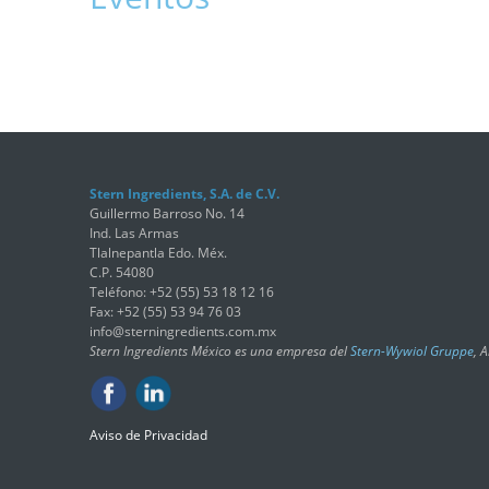
Stern Ingredients, S.A. de C.V.
Guillermo Barroso No. 14
Ind. Las Armas
Tlalnepantla Edo. Méx.
C.P. 54080
Teléfono: +52 (55) 53 18 12 16
Fax: +52 (55) 53 94 76 03
info@sterningredients.com.mx
Stern Ingredients México es una empresa del
Stern-Wywiol Gruppe
, 
Aviso de Privacidad