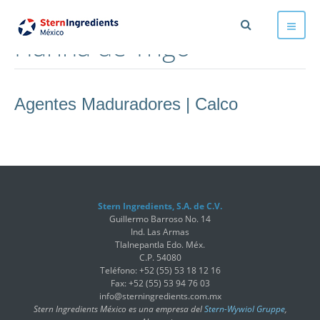
Harina de Trigo
Agentes Maduradores | Calco
Stern Ingredients, S.A. de C.V.
Guillermo Barroso No. 14
Ind. Las Armas
Tlalnepantla Edo. Méx.
C.P. 54080
Teléfono: +52 (55) 53 18 12 16
Fax: +52 (55) 53 94 76 03
info@sterningredients.com.mx
Stern Ingredients México es una empresa del
Stern-Wywiol Gruppe
,