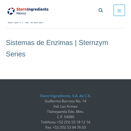
Galletas
Sistemas de Enzimas | Sternzym
Series
Stern Ingredients, S.A. de C.V.
Guillermo Barroso No. 14
Ind. Las Armas
Tlalnepantla Edo. Méx.
C.P. 54080
Teléfono: +52 (55) 53 18 12 16
Fax: +52 (55) 53 94 76 03