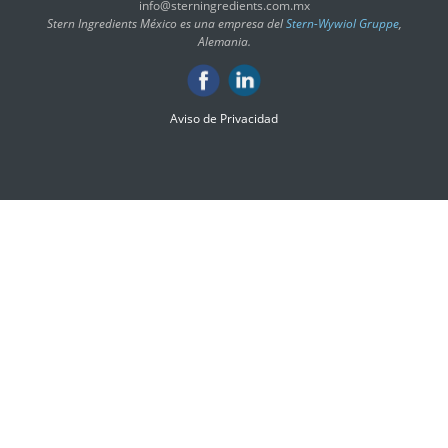
info@sterningredients.com.mx
Stern Ingredients México es una empresa del
Stern-Wywiol Gruppe
,
Alemania.
Aviso de Privacidad