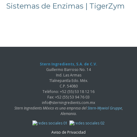
Sistemas de Enzimas | TigerZym
Stern Ingredients, S.A. de C.V.
Guillermo Barroso No. 14
Ind. Las Armas
Tlalnepantla Edo. Méx.
C.P. 54080
Teléfono: +52 (55) 53 18 12 16
Fax: +52 (55) 53 94 76 03
info@sterningredients.com.mx
Stern Ingredients México es una empresa del
Stern-Wywiol Gruppe
,
Alemania.
Aviso de Privacidad